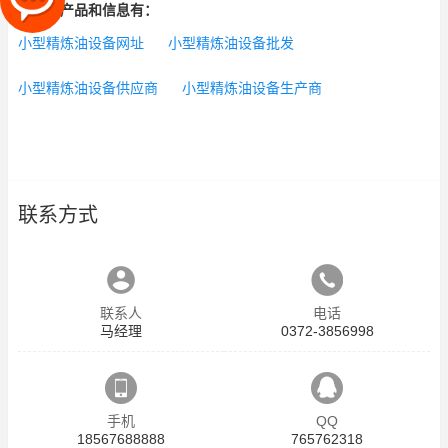
相关的产品和信息有：
小型精炼油设备网址
小型精炼油设备批发
小型精炼油设备供应商
小型精炼油设备生产商
联系方式
联系人
电话
马经理
0372-3856998
手机
QQ
18567688888
765762318